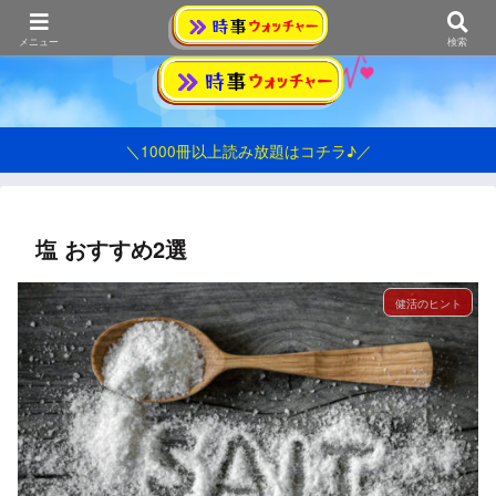
おうみ発シンプル情報ブログ
メニュー
検索
＼1000冊以上読み放題はコチラ♪／
塩 おすすめ2選
健活のヒント