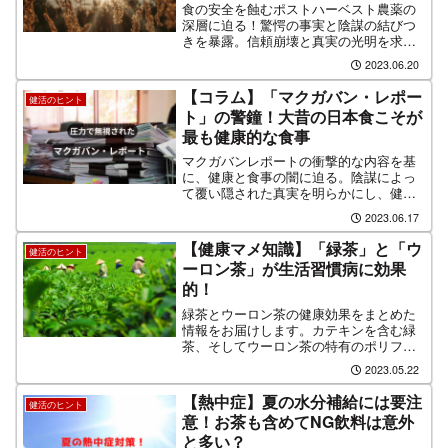
食の安全を蝕むポストハーベスト農薬の
深層に迫る！驚愕の事実と陰謀の結びつ
きを暴露。信頼崩壊と真実の光明を求め
て。内部告発者の証言により明らかにな
2023.06.20
る業界の闇と巧妙な隠蔽工作に背筋が凍
る。過去から現在へ続く驚愕の軌跡と、
【コラム】「マクガバン・レポー
健活のヒント
我々が取るべき未来への道とは？
ト」の警鐘！大昔の日本食こそが
最も健康的な食事
マクガバンレポートの衝撃的な内容を基
に、健康と食事の闇に迫る。陰謀によっ
て覆い隠された真実を明らかにし、健康
への影響を深く考察する。食事選択の重
2023.06.17
要性と個々の責任を問いかける。私たち
は、自らの健康と幸福のために、食事に
【健康マメ知識】「緑茶」と「ウ
健活のヒント
対する意識を高めなければならない。
ーロン茶」が生活習慣病に効果
的！
緑茶とウーロン茶の健康効果をまとめた
情報をお届けします。カテキンを含む緑
茶、そしてウーロン茶の特有のポリフェ
ノールの予防効果などについて解説しま
2023.05.22
す。日本人に馴染み深いこれらの飲み物
を取り入れて、予防意識を高め、健康な
【熱中症】夏の水分補給には要注
健活のヒント
生活を実現しましょう。
意！お茶も含めてNG飲料は意外
と多い？