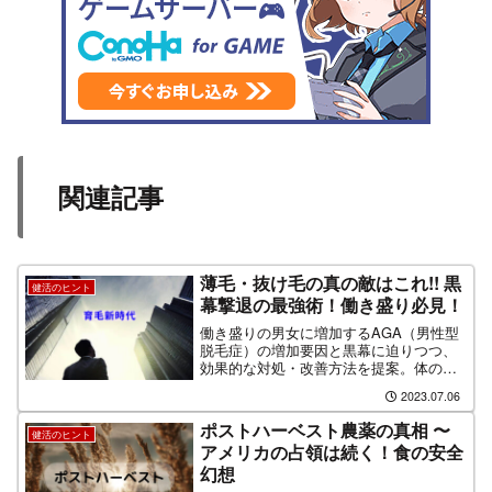
関連記事
薄毛・抜け毛の真の敵はこれ!! 黒
健活のヒント
幕撃退の最強術！働き盛り必見！
働き盛りの男女に増加するAGA（男性型
脱毛症）の増加要因と黒幕に迫りつつ、
効果的な対処・改善方法を提案。体の内
外からの改善アプローチに焦点を当て、
2023.07.06
自己対策で副作用の少ない薄毛対策を紹
介。自信と健康な髪を取り戻すための貴
ポストハーベスト農薬の真相 〜
健活のヒント
重な情報をお届けします。
アメリカの占領は続く！食の安全
幻想