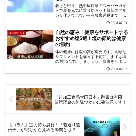
暑さと戦う！熱中症対策のスーパーガイ
ドで夏を元気に乗り切ろう！最新のアル
カリ化ノウハウから有酸素運動まで、体
内の酸化を防ぎながら夏のリスクを撃
2023.07.21
退。夏の楽しみを損なわず、安全な夏を
迎えるための知識を解説します。心地よ
自然の恵み！健康をサポートする
健活のヒント
い夏の訪れを満喫しましょう！
おすすめ塩5選！塩の節約は健康
の節約
体の健康には塩の質が重要です。高額な
サプリメントを購入する前に、まずは塩
の選択に注目しましょう。健康をサポー
トするために必要な栄養素は、身近な塩
2023.06.27
に含まれています。
『超加工食品大国日本』酵素は有限、
健康貯金の無駄づかいに要注意です！
【コラム】宝の持ち腐れ！「若返り遺
伝子」が眠りから覚める瞬間とは？