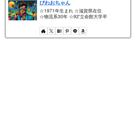
びわおちゃん
☆1971年生まれ ☆滋賀県在住
☆物流系30年 ☆92'立命館大学卒