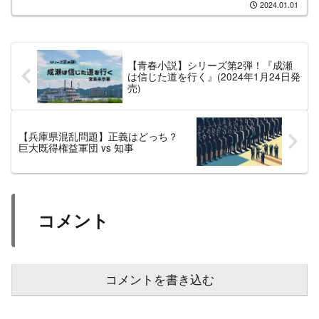
2024.01.01
選。2001年から2023年までの22大会分の
データを基に、どの県がトップに躍り出
ているのか、その結果をお届けします。
【青春小説】シリーズ第2弾！『成瀬
は信じた道を行く』(2024年1月24日発
売)
【兵庫県混乱問題】正義はどっち？
巨大既得権益軍団 vs 知事
コメント
コメントを書き込む