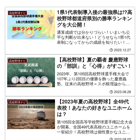
1県1代表制導入後の最強県は!?高
高校野球ナビ
校野球都道府県別の勝率ランキン
グを大公開！
通算成績では分かりづらい！いまいち公
平な判断が出来ない！どうせなら1県1代
表制になってからの成績を知りたい！そ
んな方のために、この制度が導入された
2023.12.27
昭和53年の第60回記念大会から令和5年
の第105回大会までの戦績を切り取り、各
【高校野球】夏の覇者 慶應野球
高校野球ナビ
都道府別に勝率ランキングをまとめまし
の「部訓」と「心得」がすごい！
た。通算勝率と比較してみて、地元勢の
状況を確認してみて下さい。
2023年、第105回高校野球選手権大会で
107年ぶり2回目の優勝を飾った慶應義
塾。従来の高校野球＝スポ根理論からの
変革を提唱する森林監督の「Enjoy
2023.08.28
baseball」で新風を吹かせたことが話題
に。そんな慶應野球部の「部訓」と「心
【2023年夏の高校野球】全49代
高校野球ナビ
得」が意外とすごいことが判明！
表校！あなたの好きなユニホーム
は？
第105回全国高等学校野球選手権記念大会
が開幕。全国49代表高校のユニホームを
一挙紹介！高校野球は個性豊かなユニホ
ームが多数登場する魅力的なイベントで
2023.08.05