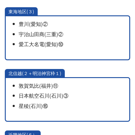
東海地区(３)
豊川(愛知)②
宇治山田商(三重)②
愛工大名電(愛知)⑩
北信越(２＋明治神宮枠１)
敦賀気比(福井)⑪
日本航空石川(石川)③
星稜(石川)⑯
近畿地区(６）