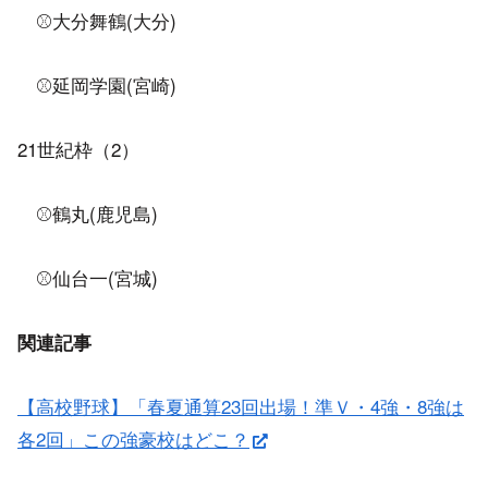
⚾大分舞鶴(大分)
⚾延岡学園(宮崎)
21世紀枠（2）
⚾鶴丸(鹿児島)
⚾仙台一(宮城)
関連記事
【高校野球】「春夏通算23回出場！準Ｖ・4強・8強は
各2回」この強豪校はどこ？