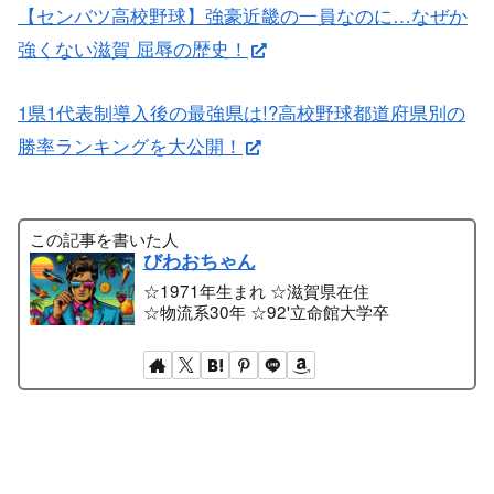
【センバツ高校野球】強豪近畿の一員なのに…なぜか
強くない滋賀 屈辱の歴史！
1県1代表制導入後の最強県は!?高校野球都道府県別の
勝率ランキングを大公開！
この記事を書いた人
びわおちゃん
☆1971年生まれ ☆滋賀県在住
☆物流系30年 ☆92'立命館大学卒