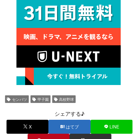
センバツ
甲子園
高校野球
シェアする♪
X
はてブ
LINE