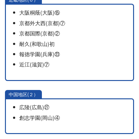
大阪桐蔭(大阪)⑮
京都外大西(京都)⑦
京都国際(京都)②
耐久(和歌山)初
報徳学園(兵庫)㉓
近江(滋賀)⑦
中国地区(２）
広陵(広島)㉗
創志学園(岡山)④