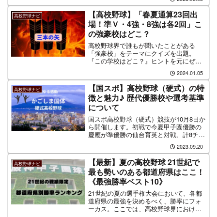
す。各代表校は独自のカラーリングやデ
ザインを盛り込み、その校章やモットー
【高校野球】「春夏通算23回出
高校野球ナビ
を反映させたユニフォームを身に纏いま
場！準Ｖ・4強・8強は各2回」こ
す。
の強豪校はどこ？
高校野球界で誰もが聞いたことがある
「強豪校」をテーマにクイズを出題。
『この学校はどこ？』ヒントを元にぜひ
考えてみて下さい！
2024.01.05
【国スポ】高校野球（硬式）の特
高校野球ナビ
徴と魅力♪ 歴代優勝校や選考基準
について
国スポ高校野球（硬式）競技が10月8日か
ら開催します。初戦で今夏甲子園優勝の
慶應が準優勝の仙台育英と対戦、計8チー
ムで行われるトーナメント形式の大会と
2023.09.20
なる。この記事では国体高校野球の特徴
や選考基準を解説。また国体開催地や歴
【最新】夏の高校野球 21世紀で
高校野球ナビ
代優勝校などをまとめています。
最も勢いのある都道府県はここ！
《最強勝率ベスト10》
21世紀の夏の選手権大会において、各都
道府県の最強を決めるべく、勝率にフォ
ーカス。ここでは、高校野球界における
最強勝率を誇るベスト10都道府県を厳