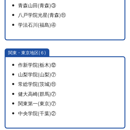
青森山田(青森)③
八戸学院光星(青森)⑪
学法石川(福島)④
関東・東京地区(６)
作新学院(栃木)⑫
山梨学院(山梨)⑦
常総学院(茨城)⑪
健大高崎(群馬)⑦
関東第一(東京)⑦
中央学院(千葉)②