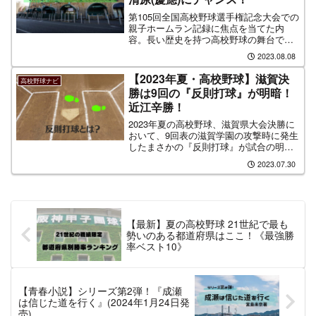
第105回全国高校野球選手権記念大会での
親子ホームラン記録に焦点を当てた内
容。長い歴史を持つ高校野球の舞台で親
子で甲子園に出場し、さらに2人ともホー
2023.08.08
ムランを打つという稀な出来事について
の情報を紹介。何かと縁を感じる今夏の
【2023年夏・高校野球】滋賀決
高校野球ナビ
チャンスに期待します。
勝は9回の『反則打球』が明暗！
近江辛勝！
2023年夏の高校野球、滋賀県大会決勝に
おいて、9回表の滋賀学園の攻撃時に発生
したまさかの『反則打球』が試合の明暗
を分けている。この『反則打球』とは一
2023.07.30
体何なのでしょうか？拡大画像や昔のプ
ロ野球を検証してシンプルにまとめてい
ます。
【最新】夏の高校野球 21世紀で最も
勢いのある都道府県はここ！《最強勝
率ベスト10》
【青春小説】シリーズ第2弾！『成瀬
は信じた道を行く』(2024年1月24日発
売)