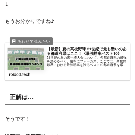
↓
もうお分かりですね♪
【最新】夏の高校野球 21世紀で最も勢いのあ
る都道府県はここ！《最強勝率ベスト10》
21世紀の夏の選手権大会において、各都道府県の最強
を決めるべく、勝率にフォーカス。ここでは、高校野
球界における最強勝率を誇るベスト10都道府県を厳
選。2001年から2023年までの22大会分のデータを基
に、どの県がトップに躍り出ているのか、その結果を
roido3.tech
お届けします。
正解は…
そうです！