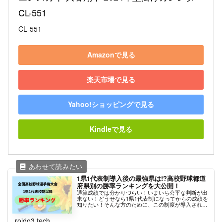
CL-551
CL₋551
Amazonで見る
楽天市場で見る
Yahoo!ショッピングで見る
Kindleで見る
1県1代表制導入後の最強県は!?高校野球都道
府県別の勝率ランキングを大公開！
通算成績では分かりづらい！いまいち公平な判断が出
来ない！どうせなら1県1代表制になってからの成績を
知りたい！そんな方のために、この制度が導入された
昭和53年の第60回記念大会から令和5年の第105回大
会までの戦績を切り取り、各都道府別に勝率ランキン
roido3.tech