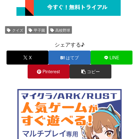
クイズ
甲子園
高校野球
シェアする♪
X
はてブ
LINE
Pinterest
コピー