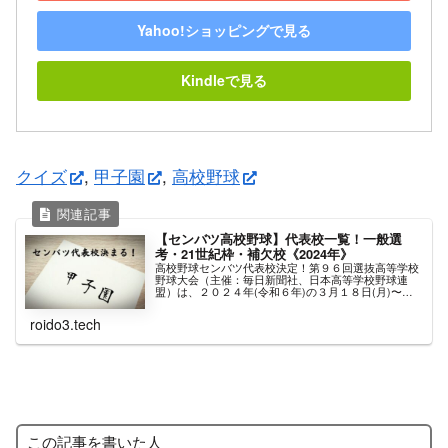
Yahoo!ショッピングで見る
Kindleで見る
クイズ
, 
甲子園
, 
高校野球
【センバツ高校野球】代表校一覧！一般選
考・21世紀枠・補欠校《2024年》
高校野球センバツ代表校決定！第９６回選抜高等学校
野球大会（主催：毎日新聞社、日本高等学校野球連
盟）は、２０２４年(令和６年)の３月１８日(月)〜３
０日(土)までの１３日間、阪神甲子園球場(西宮市)で
開催されます♪本日１月２６日(金)、選考委...
roido3.tech
この記事を書いた人