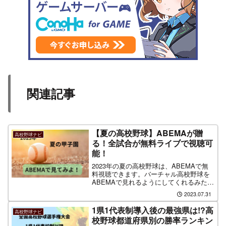
関連記事
【夏の高校野球】ABEMAが贈
高校野球ナビ
る！全試合が無料ライブで視聴可
能！
2023年の夏の高校野球は、ABEMAで無
料視聴できます。バーチャル高校野球を
ABEMAで見れるようにしてくれるみた
い。登録不要で見れちゃいます♪ 見逃
2023.07.31
し動画機能も付いてるから、リアルタイ
ムじゃなくてもじっくり視聴。その他の
1県1代表制導入後の最強県は!?高
高校野球ナビ
情報も満載です。
校野球都道府県別の勝率ランキン