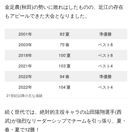
金足農(秋田)の勢いに敗れはしたものの、近江の存在
もアピールできた大会となりました。
2001年
83’夏
準優勝
2003年
75’春
ベスト8
2018年
100’夏
ベスト8
2021年
103’夏
ベスト4
2022年
94’春
準優勝
2022年
104’夏
ベスト4
21世紀以降の主な成績
続く世代では、絶対的主役キャラの山田陽翔選手(西
武)が強烈なリーダーシップでチームを引っ張り、夏・
春・夏で12勝！