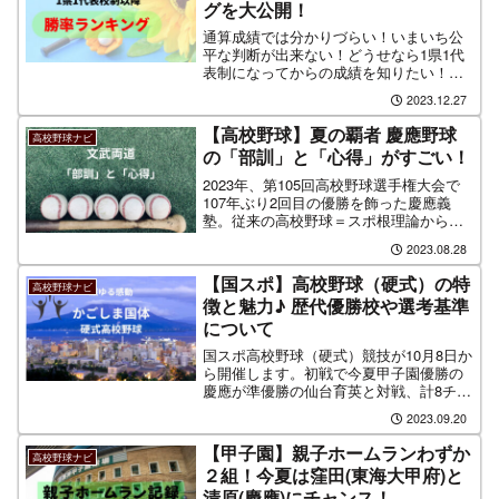
グを大公開！
通算成績では分かりづらい！いまいち公
平な判断が出来ない！どうせなら1県1代
表制になってからの成績を知りたい！そ
んな方のために、この制度が導入された
2023.12.27
昭和53年の第60回記念大会から令和5年
の第105回大会までの戦績を切り取り、各
【高校野球】夏の覇者 慶應野球
高校野球ナビ
都道府別に勝率ランキングをまとめまし
の「部訓」と「心得」がすごい！
た。通算勝率と比較してみて、地元勢の
状況を確認してみて下さい。
2023年、第105回高校野球選手権大会で
107年ぶり2回目の優勝を飾った慶應義
塾。従来の高校野球＝スポ根理論からの
変革を提唱する森林監督の「Enjoy
2023.08.28
baseball」で新風を吹かせたことが話題
に。そんな慶應野球部の「部訓」と「心
【国スポ】高校野球（硬式）の特
高校野球ナビ
得」が意外とすごいことが判明！
徴と魅力♪ 歴代優勝校や選考基準
について
国スポ高校野球（硬式）競技が10月8日か
ら開催します。初戦で今夏甲子園優勝の
慶應が準優勝の仙台育英と対戦、計8チー
ムで行われるトーナメント形式の大会と
2023.09.20
なる。この記事では国体高校野球の特徴
や選考基準を解説。また国体開催地や歴
【甲子園】親子ホームランわずか
高校野球ナビ
代優勝校などをまとめています。
２組！今夏は窪田(東海大甲府)と
清原(慶應)にチャンス！