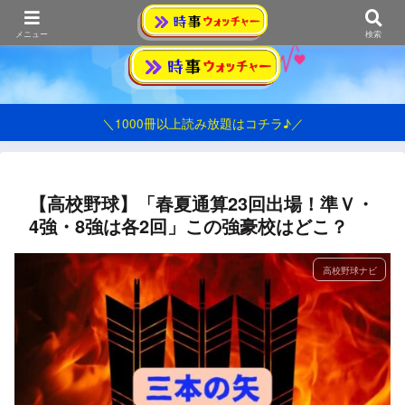
おうみ発シンプル情報ブログ
メニュー
検索
＼1000冊以上読み放題はコチラ♪／
【高校野球】「春夏通算23回出場！準Ｖ・
4強・8強は各2回」この強豪校はどこ？
高校野球ナビ