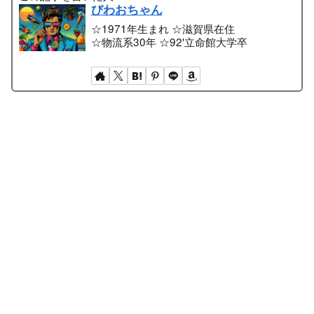
びわおちゃん
☆1971年生まれ ☆滋賀県在住
☆物流系30年 ☆92'立命館大学卒