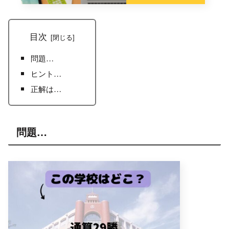
目次
問題…
ヒント…
正解は…
問題…