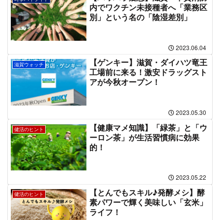
内でワクチン未接種者へ「業務区
別」という名の「陰湿差別」
2023.06.04
【ゲンキー】滋賀・ダイハツ竜王
滋賀ウォッチ
工場前に来る！激安ドラッグスト
アが今秋オープン！
2023.05.30
【健康マメ知識】「緑茶」と「ウ
健活のヒント
ーロン茶」が生活習慣病に効果
的！
2023.05.22
【とんでもスキル♪発酵メシ】酵
健活のヒント
素パワーで輝く美味しい「玄米」
ライフ！