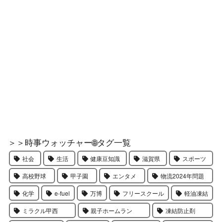
＞＞時事ウォッチャー🌐タグ一覧
社会
生活
健康豆知識
滋賀県
スポーツ
高校野球
甲子園
エンタメ
物流2024年問題
化学
e-fuel
万博
フリースクール
軽油凍結
ミラクル甲西
親子ホームラン
凍結防止剤