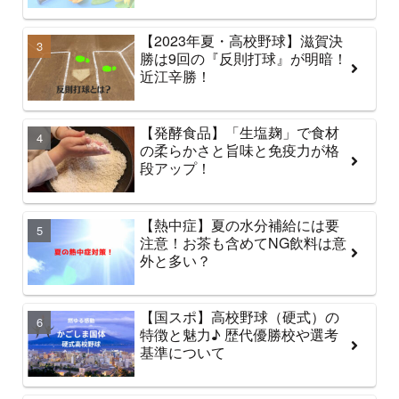
【2023年夏・高校野球】滋賀決
勝は9回の『反則打球』が明暗！
近江辛勝！
【発酵食品】「生塩麹」で食材
の柔らかさと旨味と免疫力が格
段アップ！
【熱中症】夏の水分補給には要
注意！お茶も含めてNG飲料は意
外と多い？
【国スポ】高校野球（硬式）の
特徴と魅力♪ 歴代優勝校や選考
基準について