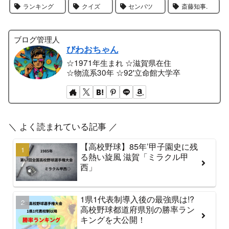
ランキング
クイズ
センバツ
斎藤知事.
ブログ管理人
びわおちゃん
☆1971年生まれ ☆滋賀県在住
☆物流系30年 ☆92'立命館大学卒
＼ よく読まれている記事 ／
【高校野球】85年’甲子園史に残
る熱い旋風 滋賀「ミラクル甲
西」
1県1代表制導入後の最強県は!?
高校野球都道府県別の勝率ラン
キングを大公開！