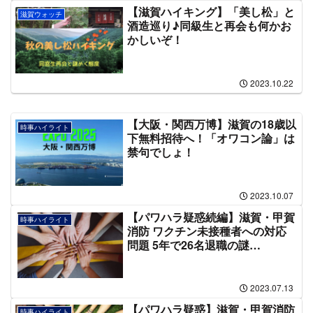
【滋賀ハイキング】「美し松」と
滋賀ウォッチ
酒造巡り♪同級生と再会も何かお
かしいぞ！
2023.10.22
【大阪・関西万博】滋賀の18歳以
時事ハイライト
下無料招待へ！「オワコン論」は
禁句でしょ！
2023.10.07
【パワハラ疑惑続編】滋賀・甲賀
時事ハイライト
消防 ワクチン未接種者への対応
問題 5年で26名退職の謎…
2023.07.13
【パワハラ疑惑】滋賀・甲賀消防
時事ハイライト