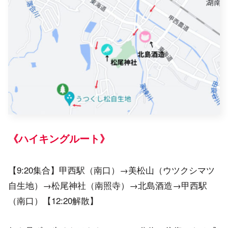
《ハイキングルート》
【9:20集合】甲西駅（南口）→美松山（ウツクシマツ
自生地）→松尾神社（南照寺）→北島酒造→甲西駅
（南口）【12:20解散】