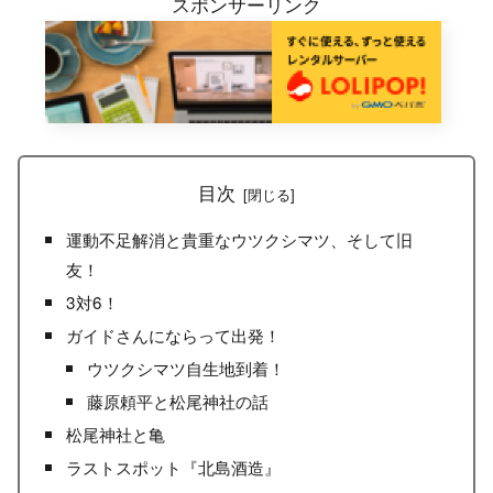
スポンサーリンク
目次
運動不足解消と貴重なウツクシマツ、そして旧
友！
3対6！
ガイドさんにならって出発！
ウツクシマツ自生地到着！
藤原頼平と松尾神社の話
松尾神社と亀
ラストスポット『北島酒造』