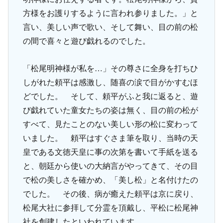
方様をお護りするように言われ参りました。」と
言い、美しい声で歌い、そして舞い、目の前の松
の間で喜々と遊び戯れるのでした。
「松尾明神様が私を…」その尊さに全身を打ちひ
しがれた頼平は感激し、随喜の涙で目がかすむほ
どでした。 そして、頼平がふと我に返ると、遊
び戯れていた童女たちの姿は無く、目の前の松が
すべて、見たことのない美しい形の松に変わって
いました。 頼平はすぐさま筆を取り、当時の天
皇である文徳天皇に事の次第を書いて手紙を送る
と、朝廷から使いの大納言がやってきて、その目
で松の美しさを確かめ、「美し松」と名付けたの
でした。 その後、病が癒えた頼平は京に戻り、
松尾大社に参拝して分霊を頂戴し、平松に松尾神
社を創建したといわれています。