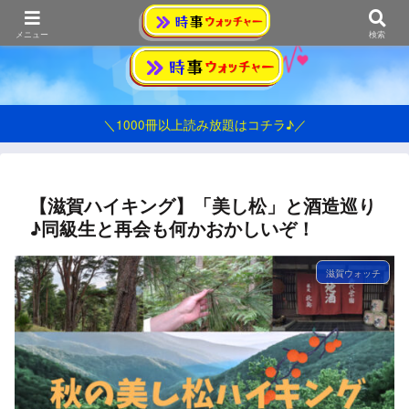
おうみ発シンプル情報ブログ
メニュー
検索
＼1000冊以上読み放題はコチラ♪／
【滋賀ハイキング】「美し松」と酒造巡り
♪同級生と再会も何かおかしいぞ！
滋賀ウォッチ