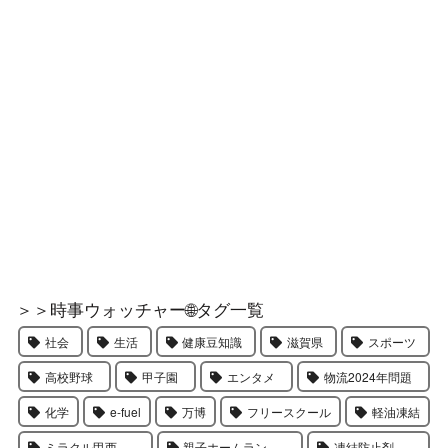
＞＞時事ウォッチャー🌐タグ一覧
社会
生活
健康豆知識
滋賀県
スポーツ
高校野球
甲子園
エンタメ
物流2024年問題
化学
e-fuel
万博
フリースクール
軽油凍結
ミラクル甲西
親子ホームラン
凍結防止剤