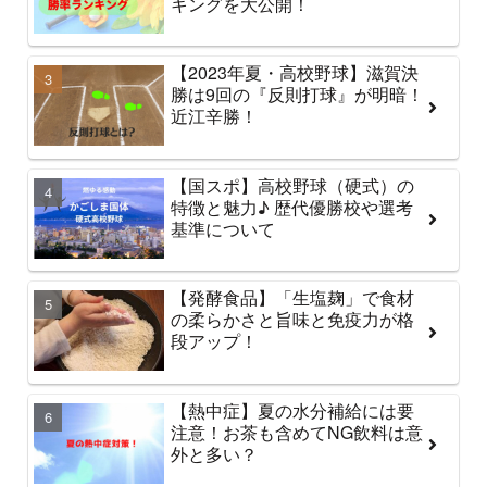
キングを大公開！
【2023年夏・高校野球】滋賀決
勝は9回の『反則打球』が明暗！
近江辛勝！
【国スポ】高校野球（硬式）の
特徴と魅力♪ 歴代優勝校や選考
基準について
【発酵食品】「生塩麹」で食材
の柔らかさと旨味と免疫力が格
段アップ！
【熱中症】夏の水分補給には要
注意！お茶も含めてNG飲料は意
外と多い？