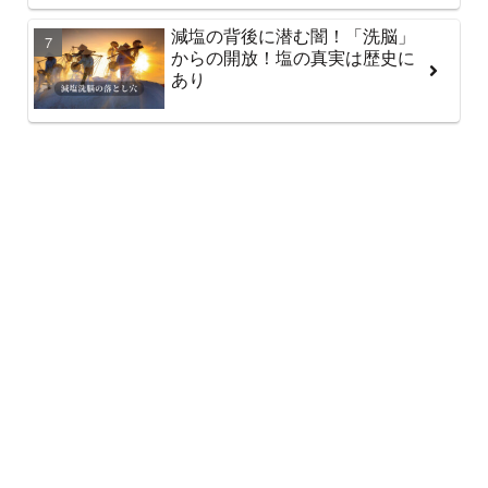
減塩の背後に潜む闇！「洗脳」
からの開放！塩の真実は歴史に
あり