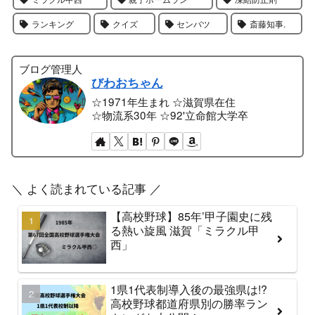
ランキング
クイズ
センバツ
斎藤知事.
ブログ管理人
びわおちゃん
☆1971年生まれ ☆滋賀県在住
☆物流系30年 ☆92'立命館大学卒
＼ よく読まれている記事 ／
【高校野球】85年’甲子園史に残
る熱い旋風 滋賀「ミラクル甲
西」
1県1代表制導入後の最強県は!?
高校野球都道府県別の勝率ラン