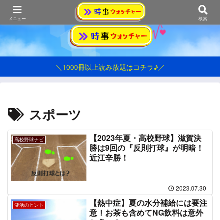
おうみ発シンプル情報ブログ
メニュー
検索
＼1000冊以上読み放題はコチラ♪／
スポーツ
【2023年夏・高校野球】滋賀決
高校野球ナビ
勝は9回の『反則打球』が明暗！
近江辛勝！
2023.07.30
【熱中症】夏の水分補給には要注
健活のヒント
意！お茶も含めてNG飲料は意外